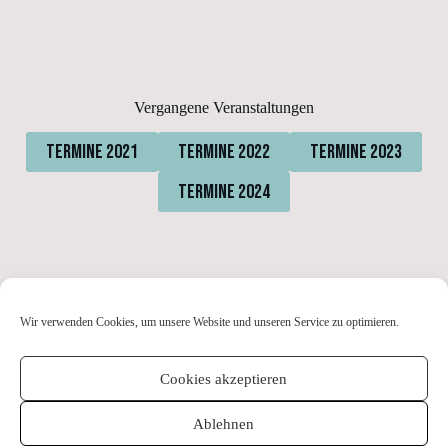
Vergangene Veranstaltungen
Termine 2021
Termine 2022
Termine 2023
Termine 2024
Wir verwenden Cookies, um unsere Website und unseren Service zu optimieren.
Cookies akzeptieren
Kontakt
Impressum
Datenschutzerklärung
Electronic Press Kit
Cookie-Richtlinie (EU)
Ablehnen