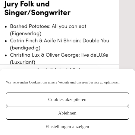
Wir verwenden Cookies, um unsere Website und unseren Service zu optimieren.
Cookies akzeptieren
Kontakt
Impressum
Datenschutzerklärung
Electronic Press Kit
Cookie-Richtlinie (EU)
Ablehnen
Einstellungen anzeigen
Copyright © 2026 Nadine Fingerhut