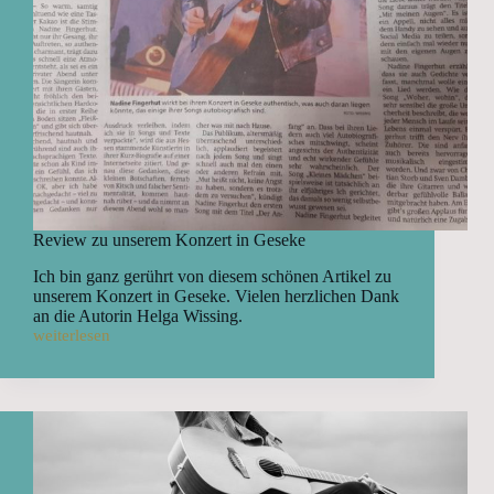
Review zu unserem Konzert in Geseke
Ich bin ganz gerührt von diesem schönen Artikel zu
unserem Konzert in Geseke. Vielen herzlichen Dank
an die Autorin Helga Wissing.
weiterlesen
Review
zu
unserem
Konzert
in
Geseke