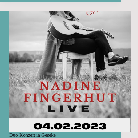
in
Wolfhagen
Duo-Konzert in Geseke