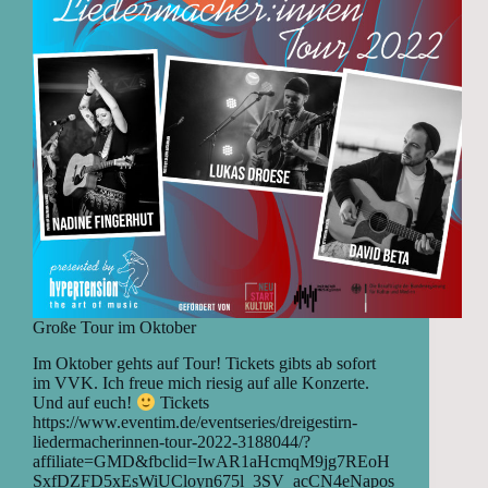
Große Tour im Oktober
Im Oktober gehts auf Tour! Tickets gibts ab sofort
im VVK. Ich freue mich riesig auf alle Konzerte.
Und auf euch!
Tickets
https://www.eventim.de/eventseries/dreigestirn-
liedermacherinnen-tour-2022-3188044/?
affiliate=GMD&fbclid=IwAR1aHcmqM9jg7REoH
SxfDZFD5xEsWiUCloyn675l_3SV_acCN4eNapos