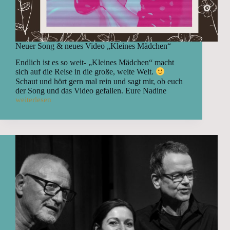
Neuer Song & neues Video „Kleines Mädchen“
Endlich ist es so weit- „Kleines Mädchen“ macht
sich auf die Reise in die große, weite Welt.
Schaut und hört gern mal rein und sagt mir, ob euch
der Song und das Video gefallen. Eure Nadine
weiterlesen
Neuer
Song
&
neues
Video
„Kleines
Mädchen“