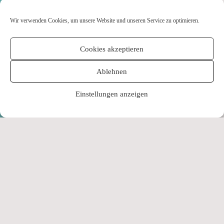
in
Meschede
Wir verwenden Cookies, um unsere Website und unseren Service zu optimieren.
Cookies akzeptieren
Ablehnen
Einstellungen anzeigen
Wir arbeiten an meinem nächsten Album
Wer mir auf Instagram, Facebook und Co. folgt hat
es bestimmt schon mitbekommen… zur Zeit
verbringe ich beinahe jedes Wochenende im Studio