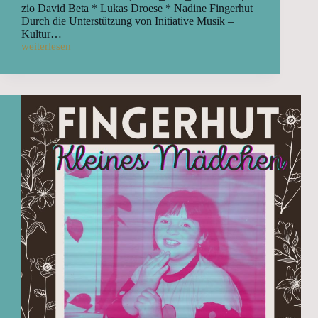
zio David Beta * Lukas Droese * Nadine Fingerhut
Durch die Unterstützung von Initiative Musik –
Kultur…
weiterlesen
Große
Tour
im
Oktober