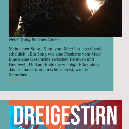
Neuer Song & neues Video
Mein neuer Song „Karte vom Meer“ ist jetzt überall
erhältlich. „Ein Song wie eine Postkarte vom Meer.
Eine kleine Geschichte zwischen Fernweh und
Heimweh. Und am Ende die wichtige Erkenntnis,
dass es immer dort am schönsten ist, wo die
Menschen…
weiterlesen
Neuer
Song
&
neues
Video