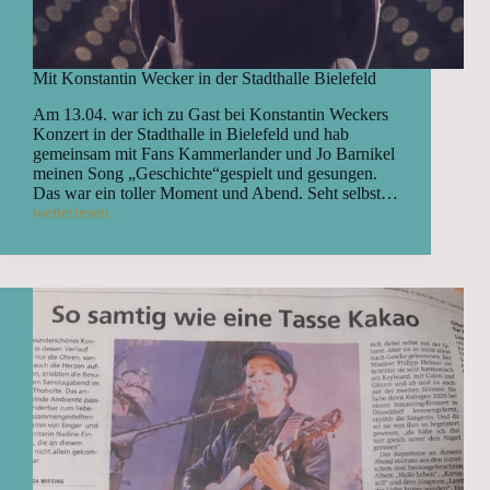
Mit Konstantin Wecker in der Stadthalle Bielefeld
Am 13.04. war ich zu Gast bei Konstantin Weckers
Konzert in der Stadthalle in Bielefeld und hab
gemeinsam mit Fans Kammerlander und Jo Barnikel
meinen Song „Geschichte“gespielt und gesungen.
Das war ein toller Moment und Abend. Seht selbst…
weiterlesen
Mit
Konstantin
Wecker
in
der
Stadthalle
Bielefeld